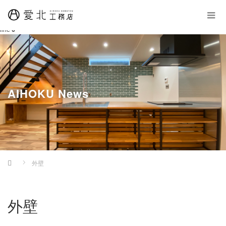
Warning
: Undefined property: WP_Error::$cat_ID in
/home/aihokubuild/aihoku-
komuten.com/public_html/wp-content/themes/amore_tcd028/archive.php
on
line
6
AIHOKU News
Home
外壁
外壁