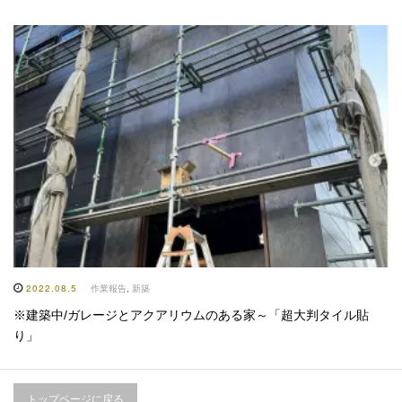
2022.08.5
作業報告
,
新築
※建築中/ガレージとアクアリウムのある家～「超大判タイル貼
り」
トップページに戻る