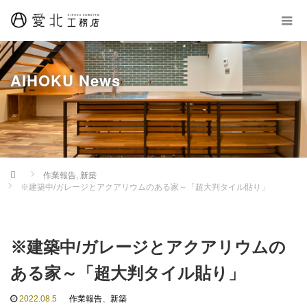
AIHOKU News
Home
作業報告
,
新築
※建築中/ガレージとアクアリウムのある家～「超大判タイル貼り」
※建築中/ガレージとアクアリウムの
ある家～「超大判タイル貼り」
2022.08.5
作業報告
、
新築