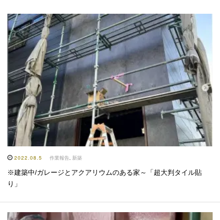
2022.08.5
作業報告
,
新築
※建築中/ガレージとアクアリウムのある家～「超大判タイル貼
り」