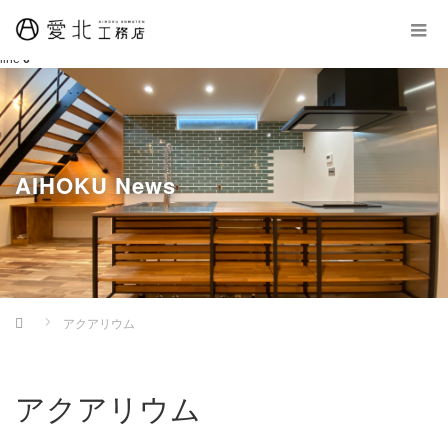
Warning
: Undefined property: WP_Error::$cat_ID in
/home/aihokubuild/aihoku-
komuten.com/public_html/wp-content/themes/amore_tcd028/archive.php
on
line
6
AIHOKU News
Home
アクアリウム
アクアリウム